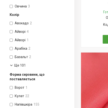
Овчина
3
Го
Колір
О
Авокадо
2
Айворі
4
Айворі
1
Арабіка
2
Базальт
2
Ще 101
Форма сировини, що
поставляється
Ворот
1
Кулат
22
Напівшкіра
155