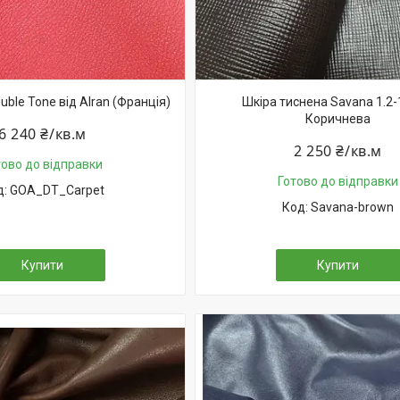
ble Tone від Alran (Франція)
Шкіра тиснена Savana 1.2-
Коричнева
6 240 ₴/кв.м
2 250 ₴/кв.м
тово до відправки
Готово до відправки
GOA_DT_Carpet
Savana-brown
Купити
Купити