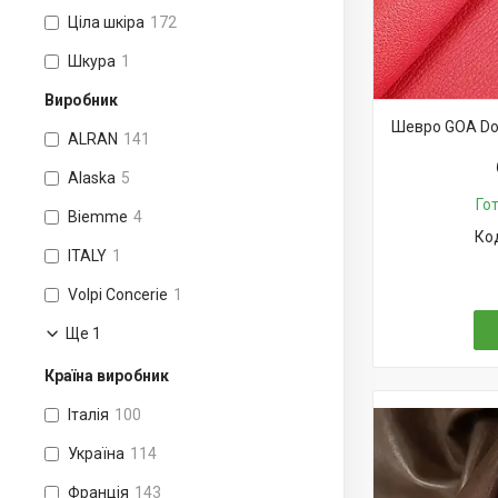
Ціла шкіра
172
Шкура
1
Виробник
Шевро GOA Dou
ALRAN
141
Alaska
5
Го
Biemme
4
ITALY
1
Volpi Concerie
1
Ще 1
Країна виробник
Італія
100
Україна
114
Франція
143