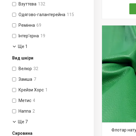
Взуттєва
132
Одягово-галантерейна
115
Ремінна
69
Інтер'єрна
19
Ще 1
Вид шкіри
Велюр
32
Замша
7
Крейзи Хорс
1
Метис
4
Наппа
2
Ще 7
Флотар натур
Сировина