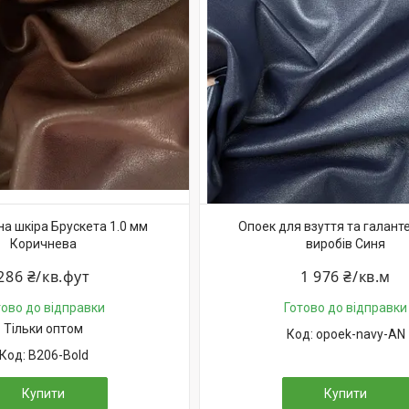
а шкіра Брускета 1.0 мм
Опоек для взуття та галант
Коричнева
виробів Синя
286 ₴/кв.фут
1 976 ₴/кв.м
тово до відправки
Готово до відправки
Тільки оптом
opoek-navy-AN
В206-Bold
Купити
Купити