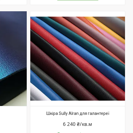
Шкіра Sully Alran для галантереї
6 240 ₴/кв.м