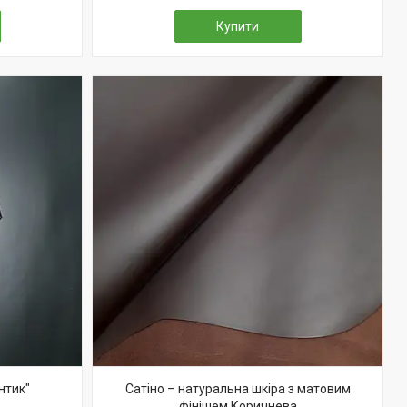
Купити
нтик"
Сатіно – натуральна шкіра з матовим
фінішем Коричнева