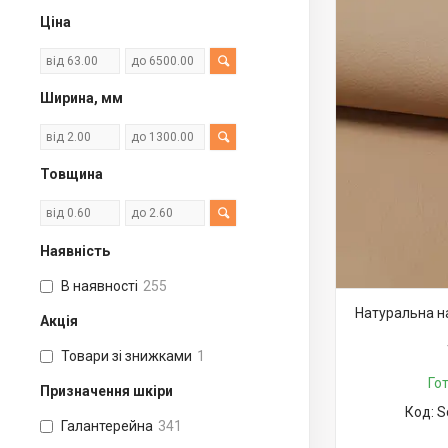
Ціна
Ширина, мм
Товщина
Наявність
В наявності
255
Натуральна н
Акція
Товари зі знижками
1
Го
Призначення шкіри
S
Галантерейна
341