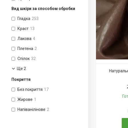
Вид шкіри за способом обробки
Гладка
253
Краст
13
Лакова
4
Плетена
2
Спілок
32
Ще 2
Натуральн
Покриття
Без покриття
17
Го
Жирове
1
Напіванілінове
2