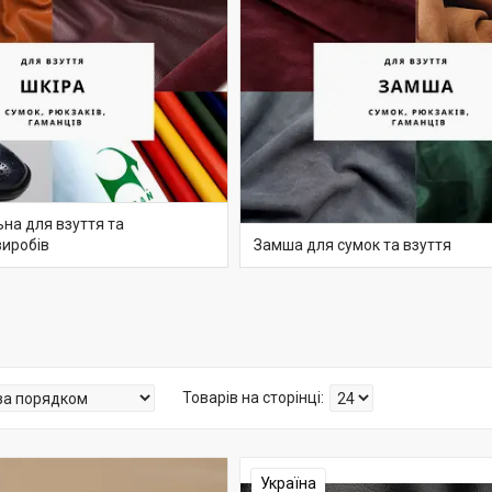
на для взуття та
виробів
Замша для сумок та взуття
Україна