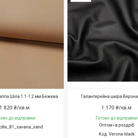
аппа Шіла 1.1-1.2 мм Бежева
Галантерейна шкіра Верона
1 820 ₴/кв.м
1 170 ₴/кв.м
тово до відправки
Готово до відправки
Оптом і в роздріб
cilla_81_savana_sand
Verona-black