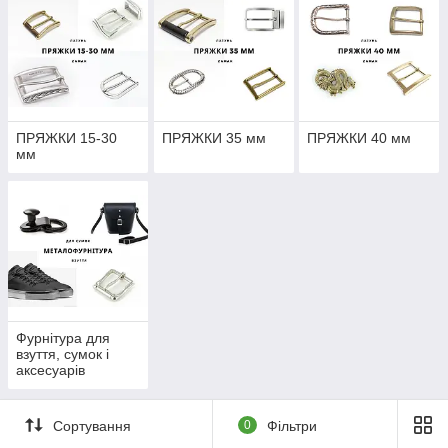
Послуги:
Індивідуальні замовлення
: можливість створення
аксесуарів під ваші потреби.
Система знижок
: вигідні пропозиції для оптових
покупців.
ПРЯЖКИ 15-30
ПРЯЖКИ 35 мм
ПРЯЖКИ 40 мм
Ця фурнітура стане надійним вибором для виготовлення
мм
стильних і довговічних виробів.
Для правильного підбору розміру пряжки – заміряйте
ширину смуги/ременя – що відповідає внутрішній ширині
пряжки – цей розмір завжди вказується як основний.
Фурнітура для
взуття, сумок і
аксесуарів
Сортування
0
Фільтри