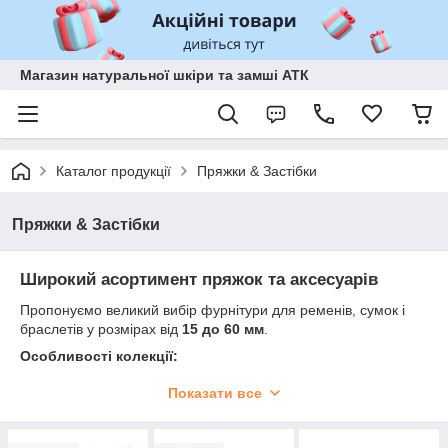
Магазин натуральної шкіри та замші АТК
Каталог продукції
Пряжки & Застібки
Пряжки & Застібки
Широкий асортимент пряжок та аксесуарів
Пропонуємо великий вибір фурнітури для ременів, сумок і
браслетів у розмірах від
15 до 60 мм
.
Особливості колекції:
Різноманітність дизайнів
: сучасні та класичні
Показати все
моделі для будь-яких виробів.
Висока якість
: представлена продукція від
провідних виробників із Франції, Італії та Китаю.