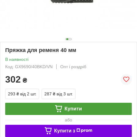
Пряжка для ременя 40 мм
В наявності
Код: GX9690/40BKD/VN
Опт і роздріб
302
₴
293 ₴
від 2 шт.
287 ₴
від 3 шт.
Купити
або
Купити з