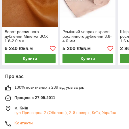
Ворот рослинного
Ремінний чепрак в красті
Шкір
дублення Minerva BOX
рослинного дублення 3.8-
росл
1.8-2.0 мм
4.0 мм
1.6 
6 240
5 200
2 8
₴/кв.м
₴/кв.м
Купити
Купити
Про нас
100% позитивних з 239 відгуків за рік
Працює з 27.05.2011
м. Київ
вул.Приозерна 2 (Оболонь), 2-й поверх, Київ, Україна
Контакти