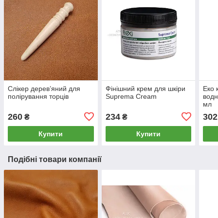
Слікер дерев’яний для
Фінішний крем для шкіри
Еко 
полірування торців
Suprema Cream
водн
мл
260
234
302
₴
₴
Купити
Купити
Подібні товари компанії