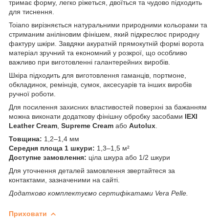
тримає форму, легко ріжеться, двоїться та чудово підходить
для тиснення.
Toiano вирізняється натуральними природними кольорами та
стриманим аніліновим фінішем, який підкреслює природну
фактуру шкіри. Завдяки акуратній прямокутній формі ворота
матеріал зручний та економний у розкрої, що особливо
важливо при виготовленні галантерейних виробів.
Шкіра підходить для виготовлення гаманців, портмоне,
обкладинок, ремінців, сумок, аксесуарів та інших виробів
ручної роботи.
Для посилення захисних властивостей поверхні за бажанням
можна виконати додаткову фінішну обробку засобами
IEXI
Leather Cream
,
Supreme Cream
або
Autolux
.
Товщина:
1,2–1,4 мм
Середня площа 1 шкури:
1,3–1,5 м²
Доступне замовлення:
ціла шкура або 1/2 шкури
Для уточнення деталей замовлення звертайтеся за
контактами, зазначеними на сайті.
Додатково комплектуємо сертифікатами Vera Pelle.
Приховати