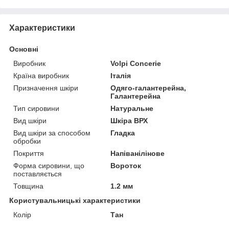
Характеристики
Основні
Виробник
Volpi Concerie
Країна виробник
Італія
Призначення шкіри
Одяго-галантерейна,
Галантерейна
Тип сировини
Натуральне
Вид шкіри
Шкіра ВРХ
Вид шкіри за способом
Гладка
обробки
Покриття
Напіванілінове
Форма сировини, що
Вороток
поставляється
Товщина
1.2 мм
Користувальницькі характеристики
Колір
Тан