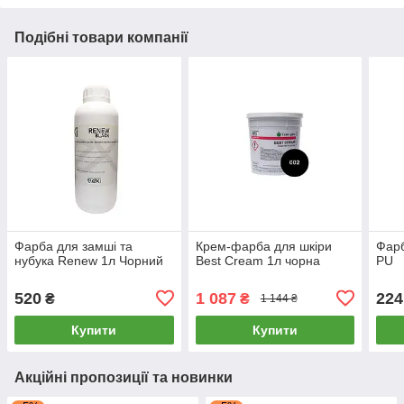
Подібні товари компанії
Фарба для замші та
Крем-фарба для шкіри
Фарб
нубука Renew 1л Чорний
Best Cream 1л чорна
PU
520
1 087
224
₴
₴
1 144 ₴
Купити
Купити
Акційні пропозиції та новинки