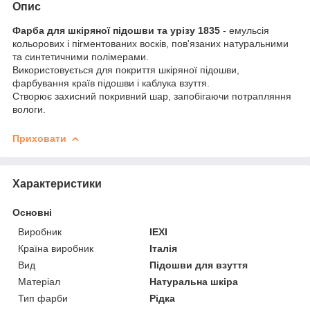
Опис
Фарба для шкіряної підошви та урізу 1835
- емульсія
кольорових і пігментованих восків, пов'язаних натуральними
та синтетичними полімерами.
Використовується для покриття шкіряної підошви,
фарбування країв підошви і каблука взуття.
Створює захисний покривний шар, запобігаючи потрапляння
вологи.
Приховати
Характеристики
Основні
Виробник
IEXI
Країна виробник
Італія
Вид
Підошви для взуття
Матеріал
Натуральна шкіра
Тип фарби
Рідка