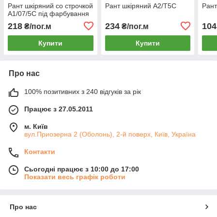
Рант шкіряний со строчкой
Рант шкіряний А2/Т5С
Рант
А1/07/5С під фарбування
218
234
104
₴/пог.м
₴/пог.м
Купити
Купити
Про нас
100% позитивних з 240 відгуків за рік
Працює з 27.05.2011
м. Київ
вул.Приозерна 2 (Оболонь), 2-й поверх, Київ, Україна
Контакти
Сьогодні працює з 10:00 до 17:00
Показати весь графік роботи
Про нас