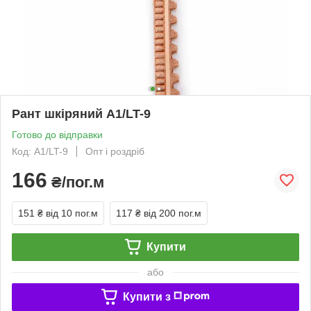
Рант шкіряний А1/LT-9
Готово до відправки
Код: А1/LT-9
Опт і роздріб
166
₴/пог.м
151 ₴
від 10 пог.м
117 ₴
від 200 пог.м
Купити
або
Купити з