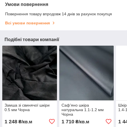
Умови повернення
Повернення товару впродовж 14 днів за рахунок покупця
Всі умови повернення
Подібні товари компанії
Замша зі свинячої шкіри
Саф'яно шкіра
Шкір
0.5 мм Чорна
натуральна 1.1-1.2 мм
1.4-
Чорна
1 248
1 710
1 4
₴/кв.м
₴/кв.м