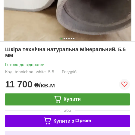
Шкіра технічна натуральна Мінеральний, 5.5
мм
Готово до відправки
Код: tehnichna_white_5.5
Роздріб
11 700
₴/кв.м
Купити
або
Купити з