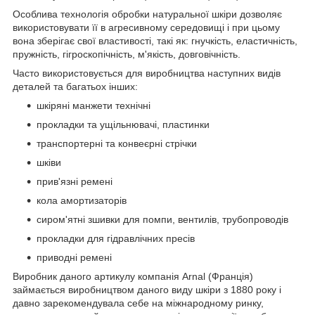
Особлива технологія обробки натуральної шкіри дозволяє
використовувати її в агресивному середовищі і при цьому
вона зберігає свої властивості, такі як: гнучкість, еластичність,
пружність, гігроскопічність, м'якість, довговічність.
Часто використовується для виробництва наступних видів
деталей та багатьох інших:
шкіряні манжети технічні
прокладки та ущільнювачі, пластинки
транспортерні та конвеєрні стрічки
шківи
прив'язні ремені
кола амортизаторів
сиром'ятні зшивки для помпи, вентилів, трубопроводів
прокладки для гідравлічних пресів
приводні ремені
Виробник даного артикулу компанія Arnal (Франція)
займається виробництвом даного виду шкіри з 1880 року і
давно зарекомендувала себе на міжнародному ринку,