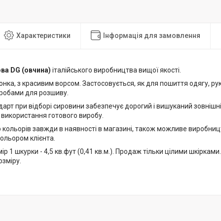
Характеристики
Інформація для замовлення
ва DG (овчина)
італійського виробництва вищої якості.
онка, з красивим ворсом. Застосовується, як для пошиття одягу, рук
робами для розшиву.
арт при відборі сировини забезпечує дорогий і вишуканий зовнішні
 використання готового виробу.
р кольорів завжди в наявності в магазині, також можливе виробниц
ольором клієнта.
ір 1 шкурки - 4,5 кв.фут (0,41 кв.м.). Продаж тільки цілими шкірками
озміру.