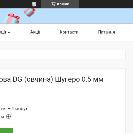
Кошик
ції
Акції
Контакти
Питання
ва DG (овчина) Шугеро 0.5 мм
ня — 4 кв.фут
іни