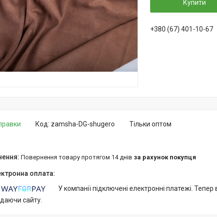
Купити
+380 (67) 401-10-67
дправки
Код:
zamsha-DG-shugero
Тільки оптом
повернення товару протягом 14 днів
за рахунок покупця
У компанії підключені електронні платежі. Тепер
идаючи сайту.