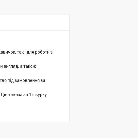
авичок, так і для роботи з
й вигляд, а також
тво під замовлення за
. Ціна вказа за 1 шкурку