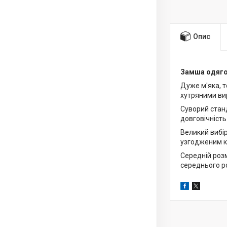
Опис
Замша одяго
Дуже м'яка, т
хутряними ви
Суворий станд
довговічність
Великий вибі
узгодженим к
Середній розм
середнього р