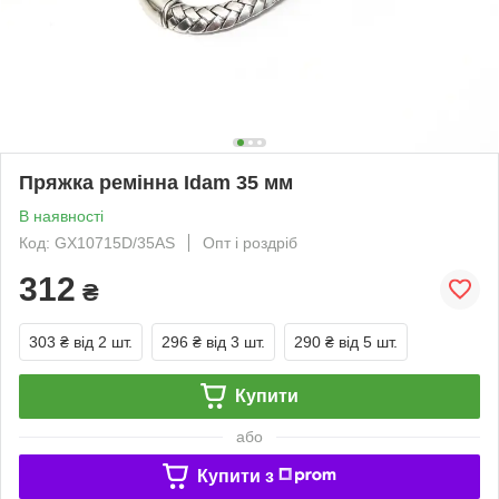
Пряжка ремінна Idam 35 мм
В наявності
Код: GX10715D/35AS
Опт і роздріб
312
₴
303 ₴
від 2 шт.
296 ₴
від 3 шт.
290 ₴
від 5 шт.
Купити
або
Купити з