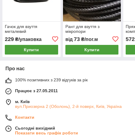
Гачок для взуття
Рант для взуття з
Пряж
металевий
мікропори
комп
229
73
572
₴/упаковка
від
₴/пог.м
Купити
Купити
Про нас
100% позитивних з 239 відгуків за рік
Працює з 27.05.2011
м. Київ
вул.Приозерна 2 (Оболонь), 2-й поверх, Київ, Україна
Контакти
Сьогодні вихідний
Показати весь графік роботи