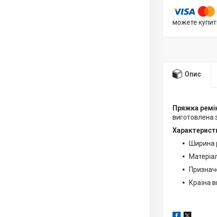
можете купит
Опис
Пряжка ремі
виготовлена з
Характерист
Ширина 
Матеріа
Призначе
Країна в