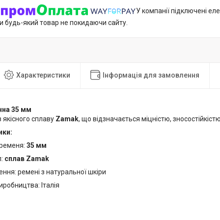
У компанії підключені еле
и будь-який товар не покидаючи сайту.
Характеристики
Інформація для замовлення
нна 35 мм
 якісного сплаву
Zamak
, що відзначається міцністю, зносостійкіс
ики:
ременя:
35 мм
л:
сплав Zamak
ння: ремені з натуральної шкіри
иробництва: Італія