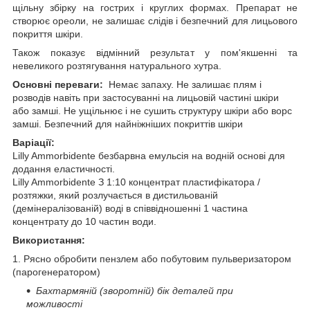
щільну збірку на гострих і круглих формах. Препарат не
створює ореоли, не залишає слідів і безпечний для лицьового
покриття шкіри.
Також показує відмінний результат у пом'якшенні та
невеликого розтягування натурального хутра.
Основні переваги:
Немає запаху. Не залишає плям і
розводів навіть при застосуванні на лицьовій частині шкіри
або замші. Не ущільнює і не сушить структуру шкіри або ворс
замші. Безпечний для найніжніших покриттів шкіри
Варіації:
Lilly Ammorbidente безбарвна емульсія на водній основі для
додання еластичності.
Lilly Ammorbidente З 1:10 концентрат пластифікатора /
розтяжки, який розлучається в дистильованій
(демінералізованій) воді в співвідношенні 1 частина
концентрату до 10 частин води.
Використання:
1. Рясно обробити пензлем або побутовим пульверизатором
(парогенератором)
Бахтармяній (зворотній) бік деталей при
можливості