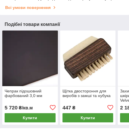
Всі умови повернення
Подібні товари компанії
Чепрак підошовний
Щітка двостороння для
Захи
фарбований 3,0 мм
виробів з замші та нубука
шкір
Velv
5 720
447
2 1
₴/кв.м
₴
Купити
Купити