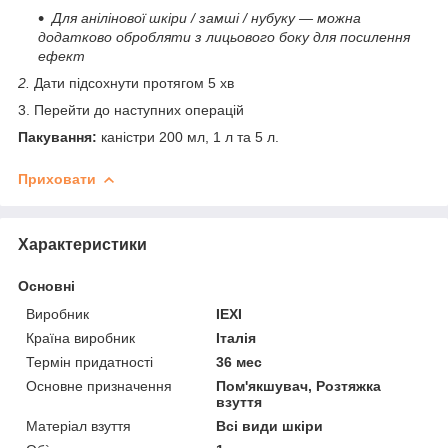
Для анілінової шкіри / замші / нубуку — можна
додатково обробляти з лицьового боку для посилення
ефект
2.
Дати підсохнути протягом 5 хв
3. Перейти до наступних операцій
Пакування:
каністри 200 мл, 1 л та 5 л.
Приховати
Характеристики
Основні
Виробник
IEXI
Країна виробник
Італія
Термін придатності
36 мес
Основне призначення
Пом'якшувач, Розтяжка
взуття
Матеріал взуття
Всі види шкіри