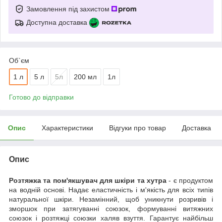
Замовлення під захистом
Доступна доставка
Об`єм
1 л
5 л
5л
200 мл
1л
Готово до відправки
Опис
Характеристики
Відгуки про товар
Доставка
Опис
Розтяжка та пом'якшувач для шкіри та хутра
- є продуктом
на водній основі. Надає еластичність і м'якість для всіх типів
натуральної шкіри. Незамінний, щоб уникнути розривів і
зморшок при затягуванні союзок, формуванні витяжних
союзок і розтяжці союзки халяв взуття. Гарантує найбільш