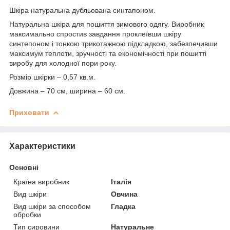
Шкіра натуральна дубльована синтапоном.
Натуральна шкіра для пошиття зимового одягу. Виробник
максимально спростив завдання проклеївши шкіру
синтепоном і тонкою трикотажною підкладкою, забезпечивши
максимум теплоти, зручності та економічності при пошитті
виробу для холодної пори року.
Розмір шкірки – 0,57 кв.м.
Довжина – 70 см, ширина – 60 см.
Приховати
Характеристики
Основні
Країна виробник
Італія
Вид шкіри
Овчина
Вид шкіри за способом
Гладка
обробки
Тип сировини
Натуральне