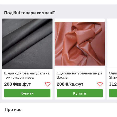
Подібні товари компанії
Шкіра одягова натуральна
Одягова натуральна шкіра
Одяг
темно-коричнева
Baccie
Shin
208
208
312
₴/кв.фут
₴/кв.фут
Купити
Купити
Про нас