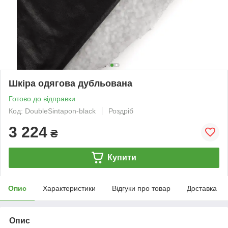
Шкіра одягова дубльована
Готово до відправки
Код: DoubleSintapon-black
Роздріб
3 224
₴
Купити
Опис
Характеристики
Відгуки про товар
Доставка
Опис