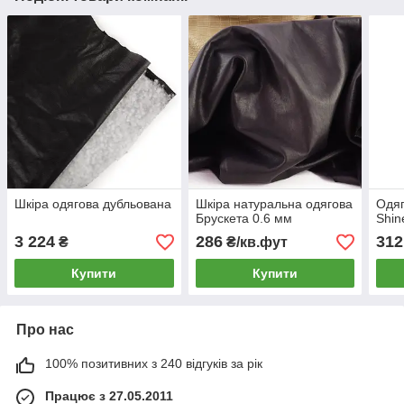
Шкіра одягова дубльована
Шкіра натуральна одягова
Одяг
Брускета 0.6 мм
Shin
3 224
286
312
₴
₴/кв.фут
Купити
Купити
Про нас
100% позитивних з 240 відгуків за рік
Працює з 27.05.2011