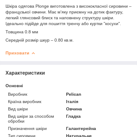
Шкіра одягова Plonge виготовлена з висококласної сировини –
французької овчини. Має м'яку приємну на дотик фактуру,
легкий глянсовий блиск та наповнену структуру шкіри.
Ідеально підійде для пошиття тренчу або куртки "косухи".
Товщина 0.8 мм
Середній розмір шкур – 0.80 кв.м.
Приховати
Характеристики
Основні
Виробник
Pelican
Країна виробник
Італія
Вид шкіри
Овчина
Вид шкіри за способом
Гладка
обробки
Призначення шкіри
Галантерейна
Тип сировини
Натуральне