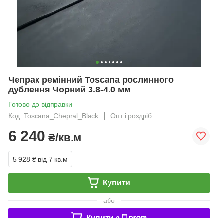
Чепрак ремінний Toscana рослинного
дублення Чорний 3.8-4.0 мм
Готово до відправки
Код: Toscana_Chepral_Black
Опт і роздріб
6 240
₴/кв.м
5 928 ₴
від 7 кв.м
Купити
або
Купити з