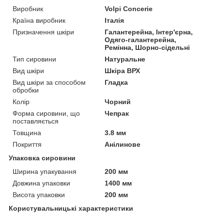
Виробник
Volpi Concerie
Країна виробник
Італія
Призначення шкіри
Галантерейна, Інтер'єрна,
Одяго-галантерейна,
Ремінна, Шорно-сідельні
Тип сировини
Натуральне
Вид шкіри
Шкіра ВРХ
Вид шкіри за способом
Гладка
обробки
Колір
Чорний
Форма сировини, що
Чепрак
поставляється
Товщина
3.8 мм
Покриття
Анілинове
Упаковка сировини
Ширина упакування
200 мм
Довжина упаковки
1400 мм
Висота упаковки
200 мм
Користувальницькі характеристики