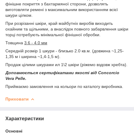
фінішне покриття з бахтармяної сторони, дозволять
виготовляти ремені з максимальним використанням всієї
шкури цілком.
При розрізанні шкіри, край майбутніх виробів виходить
охайним та щільними, а внаслідок повного забарвлення шкіри
торці потребують мінімальної фінішної обробки.
Товщина
3.6 - 4.0 мм
Середній розмір 1 шкури - близько 2.0 кв.м. (довжина ~1,25-
1,35 м і ширина ~1,4-1,5 м).
Продаж цілими шкурами ил 1\2 шкіри (ріжемо вздовж хребта).
Доповнюється сертифікатами якості від Concorcio
Vera Pelle.
Приймаємо замовлення на кольори по каталогу виробника.
Приховати
Характеристики
Основні