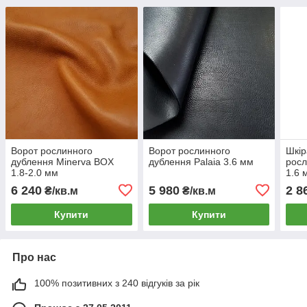
Ворот рослинного
Ворот рослинного
Шкір
дублення Minerva BOX
дублення Palaia 3.6 мм
росл
1.8-2.0 мм
1.6 
6 240
5 980
2 8
₴/кв.м
₴/кв.м
Купити
Купити
Про нас
100% позитивних з 240 відгуків за рік